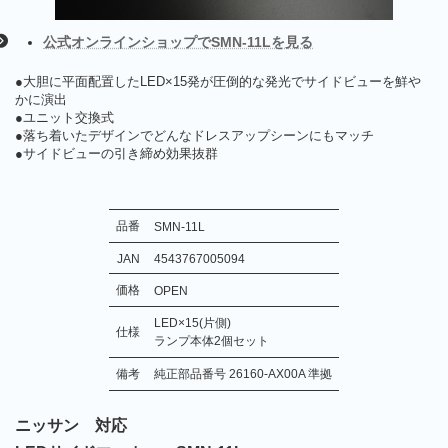
公式オンラインショップでSMN-11Lを見る
●大胆に平面配置したLED×15発が圧倒的な発光でサイドビューを鮮や
かに演出
●ユニット交換式
●落ち着いたデザインでどんなドレスアップシーンにもマッチ
●サイドビューの引き締め効果抜群
品番
SMN-11
L
JAN
4543767005094
価格
OPEN
LED×15(片側)
仕様
ランプ本体2個セット
備考
純正部品番号 26160-AX00A 準拠
ニッサン 対応