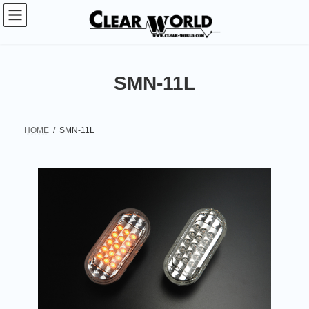
コ
ナ
ン
ビ
テ
ゲ
ン
ー
ツ
シ
へ
ョ
SMN-11L
ス
ン
キ
に
ッ
移
プ
動
HOME
SMN-11L