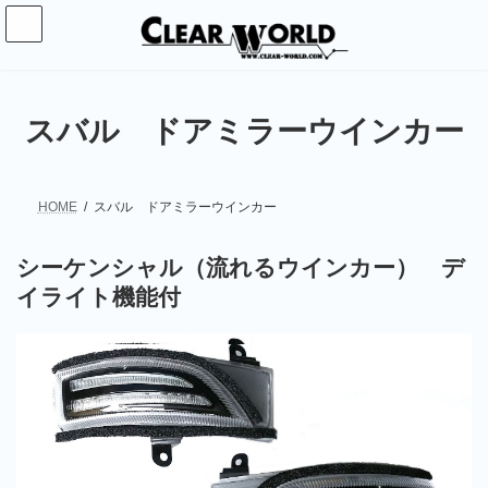
コ
ナ
ン
ビ
テ
ゲ
ン
ー
ツ
シ
へ
ョ
スバル ドアミラーウインカー
ス
ン
キ
に
ッ
移
プ
動
HOME
スバル ドアミラーウインカー
シーケンシャル（流れるウインカー） デ
イライト機能付