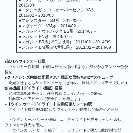
2015/04
●エクシーガ クロスオーバーセブン YA系
2015/02～2018/03
●フォレスター SJ系 2012/08～
●レヴォーグ VM系 2014/02～
●レガシィアウトバック BS系 2014/07～
●レガシィ BN系 2014/07～
●レガシィ BR系(※C型以降) 2011/02～2014/09
●レガシィ BM系(※C型以降) 2011/02～2014/09
●流れるウインカー仕様
ウインカー作動時、内側→外側へ流れるように鮮やかなアンバー色が
発光
●クリアレンズ内部に配置された端正な面持ちの2本のチューブ
発光させずともサイドビューを引き締め、抜群のドレスアップ効果
●
独自機能【デイライト機能】搭載
専用電源配線を備え、任意接続によりホワイトに発光。
対向車へのアピールで安全性に寄与します。
●【ウインカー⇔デイライト】自動切換リレー内蔵
デイライト機能をONにしてウインカーが動作した際のイメージ
・ウインカー/ハザード作動 → デイライト発光をキャンセルし、
ウインカー発光を優先。
・ウインカー/ハザード終了 → デイライトが再び自動切替で発